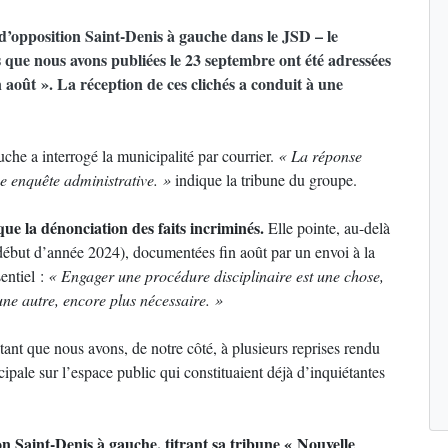
d’opposition Saint-Denis à gauche dans le JSD – le
 que nous avons publiées le 23 septembre ont été adressées
in août ». La réception de ces clichés a conduit à une
uche a interrogé la municipalité par courrier.
« La réponse
e enquête administrative. »
indique la tribune du groupe.
que la dénonciation des faits incriminés.
Elle pointe, au-delà
 début d’année 2024), documentées fin août par un envoi à la
sentiel :
« Engager une procédure disciplinaire est une chose,
une autre, encore plus nécessaire. »
ant que nous avons, de notre côté, à plusieurs reprises rendu
pale sur l’espace public qui constituaient déjà d’inquiétantes
n Saint-Denis à gauche, titrant sa tribune « Nouvelle